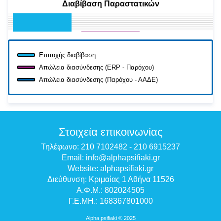
Διαβίβαση Παραστατικών
Διασύνδεση
Παραστατικά
Επιτυχής
TF1
TF2
Επιτυχής διαβίβαση
Απώλεια διασύνδεσης (ERP - Παρόχου)
Απώλεια διασύνδεσης (Παρόχου - ΑΑΔΕ)
Στοιχεία επικοινωνίας
Τηλέφωνο:
210 7102482
-
210 6915237
Email:
info@alphapsifiaki.gr
Website:
alphapsifiaki.gr
Διεύθυνση: Κριμαίας 1 Αθήνα 11526
Α.Φ.Μ.: 802024505
Γ.Ε.ΜΗ.: 168367801000
Alpha psifiaki © 2025